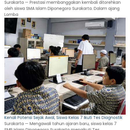
Surakarta — Prestasi membanggakan kembali ditorehkan
oleh siswa SMA Islam Diponegoro Surakarta. Dalam ajang
Lomba
Kenali Potensi Sejak Awal, Siswa Kelas 7 Ikuti Tes Diagnostik
Surakarta — Mengawali tahun ajaran baru, siswa kelas 7
SMP Islam Diponegoro Surakarta mengikuti Tes