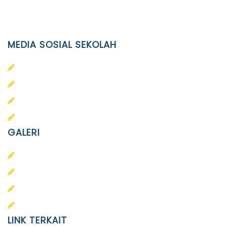
Email
info@ypid.or.id
MEDIA SOSIAL SEKOLAH
PAUD Terpadu Islam Diponegoro
SD Islam Diponegoro
SMP Islam Diponegoro
SMA Islam Diponegoro
GALERI
PAUD
SD
SMA
SMP
LINK TERKAIT