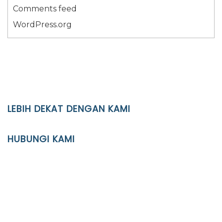
Comments feed
WordPress.org
LEBIH DEKAT DENGAN KAMI
YAYASAN PENDIDIKAN ISLAM DIPONEGORO SURAKARTA
HUBUNGI KAMI
Location
JL. Kaliwidas II no. 2, Pasarkliwon, Surakarta, 57118
Phone
(0271)643475 / WA 0878 3636 4848