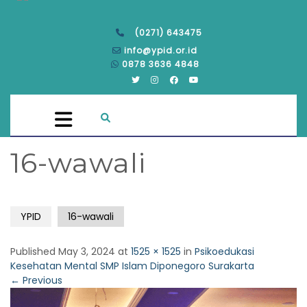
(0271) 643475
info@ypid.or.id
0878 3636 4848
16-wawali
YPID
16-wawali
Published
May 3, 2024
at
1525 × 1525
in
Psikoedukasi
Kesehatan Mental SMP Islam Diponegoro Surakarta
←
Previous