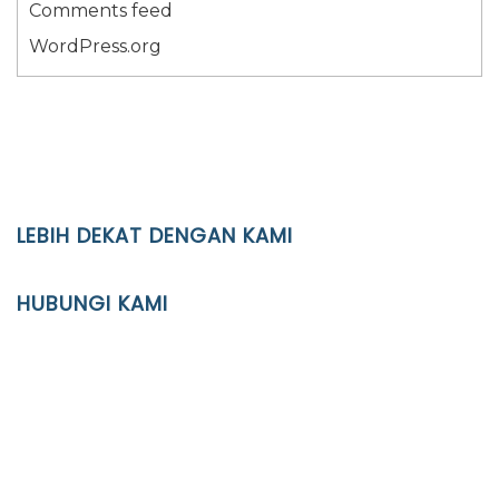
Comments feed
WordPress.org
LEBIH DEKAT DENGAN KAMI
YAYASAN PENDIDIKAN ISLAM DIPONEGORO SURAKARTA
HUBUNGI KAMI
Location
JL. Kaliwidas II no. 2, Pasarkliwon, Surakarta, 57118
Phone
(0271)643475 / WA 0878 3636 4848