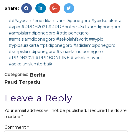
Share:
##YayasanPendidikanIslamDiponegoro #ypidsurakarta
#ypid #PPDB2021 #PPDBonline #sdislamdiponegoro
#smpislamdiponegoro #ptidiponegoro
#smaislamdiponegoro #sekolahfavorit
##ypid
#ypidsurakarta #ptidiponegoro #sdislamdiponegoro
#smpislamdiponegoro #smaislamdiponegoro
#PPDB2021 #PPDBONLINE #sekolahfavorit
#sekolahislamterbaik
Categories:
Berita
Paud Terpadu
Leave a Reply
Your email address will not be published.
Required fields are
marked
*
Comment
*