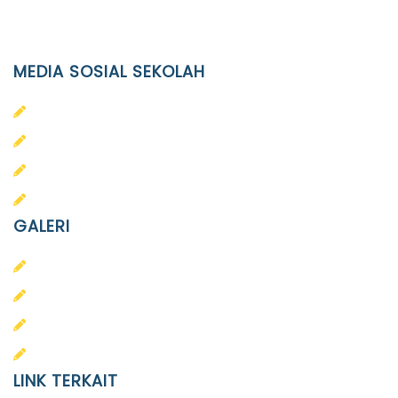
Email
info@ypid.or.id
MEDIA SOSIAL SEKOLAH
PAUD Terpadu Islam Diponegoro
SD Islam Diponegoro
SMP Islam Diponegoro
SMA Islam Diponegoro
GALERI
PAUD
SD
SMA
SMP
LINK TERKAIT