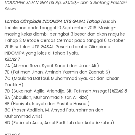
VOUCHER JAJAN GRATIS Rp. 10.000,- dan 3 Bintang Prestasi
Siswa
Lomba Olimpiade INDOMIPA UTS GASAL Tahap 1
sudah
terlaksana pada tanggal 10 September 2016. Masing-
masing kelas diambil peringkat 3 besar dan akan maju ke
Tahap 2 Metode Cerdas Cermat pada tanggal 6 Oktober
2016 setelah UTS GASAL. Peserta Lomba Olimpiade
INDOMIPA yang lolos di tahap 1 yaitu:
KELAS 7
7A (Ahmad Reza, Syarif Sanad dan Umar Ali )
7B (Fatimah Jihan, Aminah Yasmin dan Zaenab S)
7C (Maulana Daffaul, Muhammad Syaukat dan Ichsan
Taufik H)
7D (Sukainah Aqilla, Ariendija, Siti Fatimah Assegaf)
KELAS 8
8A (Abdullah, Muhammad Nizar, Ali Riza)
8B (Haniyah, Inayah dan Yustitia Hasna )
8C (Yaser Abdillah, M. Arsyad Faturrahman dan
Muhammad Anis)
8D (Fatimah Aulia, Amal Fadhilah dan Aulia Azzahra)