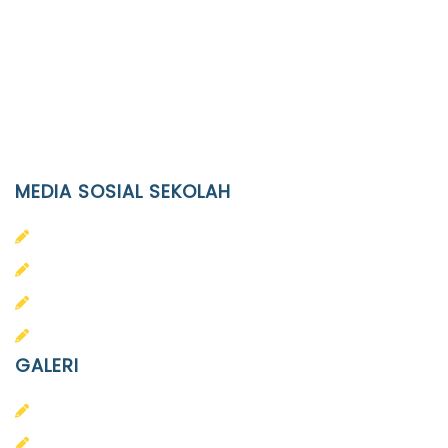
JL. Kaliwidas II no. 2, Pasarkliwon, Surakarta, 57118
Phone
(0271)643475 / WA 0878 3636 4848
Email
info@ypid.or.id
MEDIA SOSIAL SEKOLAH
PAUD Terpadu Islam Diponegoro
SD Islam Diponegoro
SMP Islam Diponegoro
SMA Islam Diponegoro
GALERI
PAUD
SD