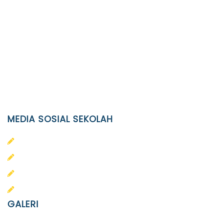
Location
JL. Kaliwidas II no. 2, Pasarkliwon, Surakarta, 57118
Phone
(0271)643475 / WA 0878 3636 4848
Email
info@ypid.or.id
MEDIA SOSIAL SEKOLAH
PAUD Terpadu Islam Diponegoro
SD Islam Diponegoro
SMP Islam Diponegoro
SMA Islam Diponegoro
GALERI