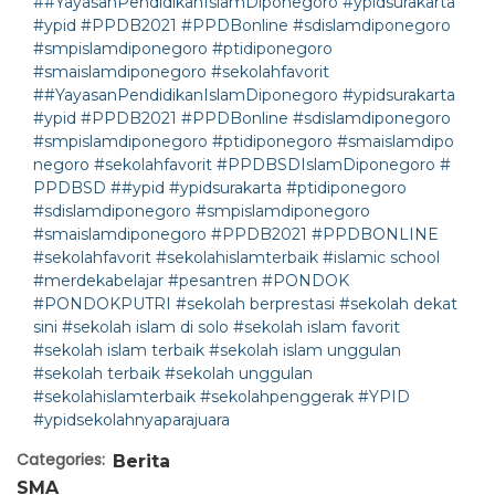
##YayasanPendidikanIslamDiponegoro #ypidsurakarta
#ypid #PPDB2021 #PPDBonline #sdislamdiponegoro
#smpislamdiponegoro #ptidiponegoro
#smaislamdiponegoro #sekolahfavorit
##YayasanPendidikanIslamDiponegoro #ypidsurakarta
#ypid #PPDB2021 #PPDBonline #sdislamdiponegoro
#smpislamdiponegoro #ptidiponegoro #smaislamdipo
negoro #sekolahfavorit #PPDBSDIslamDiponegoro #
PPDBSD
##ypid #ypidsurakarta #ptidiponegoro
#sdislamdiponegoro #smpislamdiponegoro
#smaislamdiponegoro #PPDB2021 #PPDBONLINE
#sekolahfavorit #sekolahislamterbaik
#islamic school
#merdekabelajar
#pesantren
#PONDOK
#PONDOKPUTRI
#sekolah berprestasi
#sekolah dekat
sini
#sekolah islam di solo
#sekolah islam favorit
#sekolah islam terbaik
#sekolah islam unggulan
#sekolah terbaik
#sekolah unggulan
#sekolahislamterbaik
#sekolahpenggerak
#YPID
#ypidsekolahnyaparajuara
Categories:
Berita
SMA