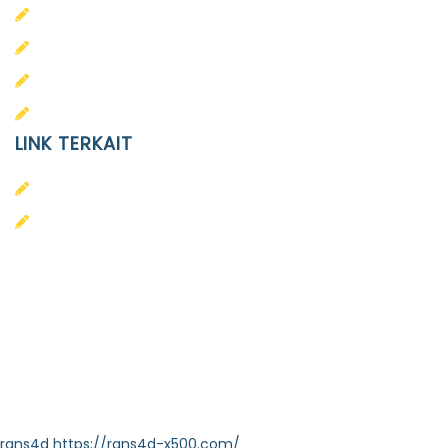
PAUD
SD
SMA
SMP
LINK TERKAIT
Alumni
Kontak
Yayasan Pendidikan Islam Diponegoro
Surakarta
Design & Developed by
Themeseye
rans4d
https://rans4d-x500.com/