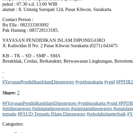
pukul : 07.30 s.d. 13.00 WIB
alamat : Jl. Untung Suropati 124, Pasar Kliwon, Surakarta.
Contact Person :
Bu Ella : 082333303092
Pak Hanung : 085728113185.
YAYASAN PENDIDIKAN ISLAM DIPONEGORO
Jl. Kaliwidas II No. 2 Pasar Kliwon Surakarta (0271) 643475
KB – TK – SD – SMP – SMA
Berakhlak, Cerdas, Berkarakter, Berwawasan Lingkungan, Berorienta
.
.
#YayasanPendidikanIslamDiponegoro
#ypidsurakarta
#ypid
#PPDB2
Share:
##YayasanPendidikanIslamDiponegoro #ypidsurakarta #ypid #PPDB2
#ptidiponegoro #sdislamdiponegoro #smpislamdiponegoro #smaisl
terpadu
#PAUD Terpadu ISlam Diponegoro
#sekolahislamterbaik
#Y
Categories: