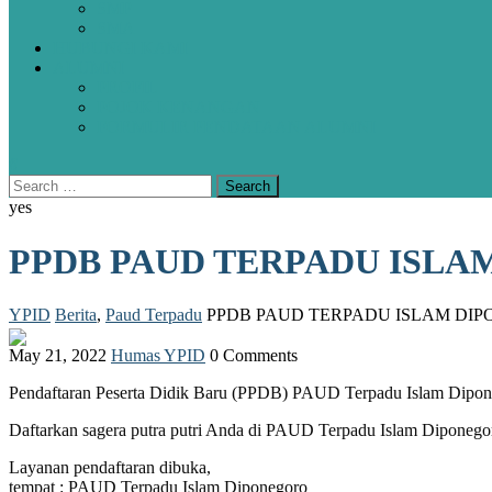
SMP
SMA
HUBUNGI KAMI
ALUMNI
PROFIL
POJOK KENANGAN
FORMULIR PENDATAAN ALUMNI
yes
PPDB PAUD TERPADU ISL
YPID
Berita
,
Paud Terpadu
PPDB PAUD TERPADU ISLAM DI
May 21, 2022
Humas YPID
0 Comments
Pendaftaran Peserta Didik Baru (PPDB) PAUD Terpadu Islam Dipone
Daftarkan sagera putra putri Anda di PAUD Terpadu Islam Diponego
Layanan pendaftaran dibuka,
tempat : PAUD Terpadu Islam Diponegoro