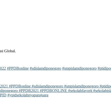
si Global.
022
#PPDBonline
#sdislamdiponegoro
#smpislamdiponegoro
#ptidip
021 #PPDBonline #sdislamdiponegoro #smpislamdiponegoro #ptidipo
amdiponegoro #PPDB2021 #PPDBONLINE #sekolahfavorit #sekolahisl
PID
#ypidsekolahnyaparajuara