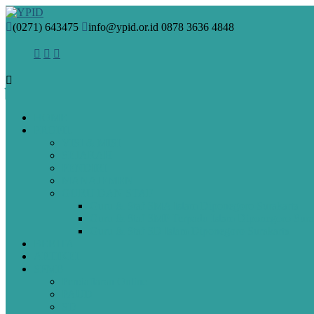
(0271) 643475
info@ypid.or.id
0878 3636 4848
HOME
PROFIL
VISI & MISI
SEJARAH
PENDIRI
MANAJEMEN
GURU DAN STAF
Guru & Staf SMA Islam Diponegoro Surakarta
Guru & Staf SMP Terpadu Islam Diponegoro Sura
Guru & Staf SD Islam Diponegoro Surakarta
BERITA
ARTIKEL
SPMB
Pendaftaran Online
PAUD
SD