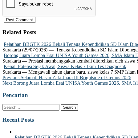
Related Posts
Pelatihan BBGTK 2026 Bekali Tenaga Kependidikan SD Islam Dipo
Surakarta (29/07/2026) — Tenaga Kependidikan SD Islam Diponego
Borong Juara Lomba Esai UNISA Youth Games 2026, SMA Islam Dip
Surakarta — Prestasi membanggakan kembali ditorehkan oleh siswa
Kenali Potensi Sejak Awal, Siswa Kelas 7 Ikuti Tes Diagnostik
Surakarta — Mengawali tahun ajaran baru, siswa kelas 7 SMP Islam 
Post
Previous
Previous
Selamat! Hasan Zaki Juara III Brightside of Genius 2026
Next
post:
Next
Borong Juara Lomba Esai UNISA Youth Games 2026, SMA Islam
navigation
post:
Pencarian
Recent Posts
Pelatihan BBGTK 2026 Bekali Tenaga Kependidikan SD Islam