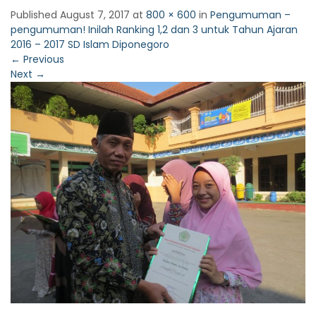
Published
August 7, 2017
at
800 × 600
in
Pengumuman –
pengumuman! Inilah Ranking 1,2 dan 3 untuk Tahun Ajaran
2016 – 2017 SD Islam Diponegoro
←
Previous
Next
→