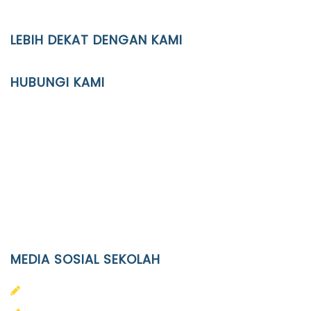
LEBIH DEKAT DENGAN KAMI
YAYASAN PENDIDIKAN ISLAM DIPONEGORO SURAKARTA
HUBUNGI KAMI
Location
JL. Kaliwidas II no. 2, Pasarkliwon, Surakarta, 57118
Phone
(0271)643475 / WA 0878 3636 4848
Email
info@ypid.or.id
MEDIA SOSIAL SEKOLAH
PAUD Terpadu Islam Diponegoro