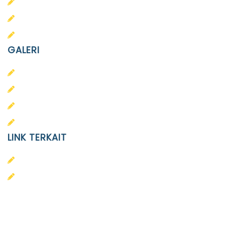
SD Islam Diponegoro
SMP Islam Diponegoro
SMA Islam Diponegoro
GALERI
PAUD
SD
SMA
SMP
LINK TERKAIT
Alumni
Kontak