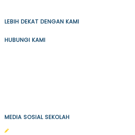
LEBIH DEKAT DENGAN KAMI
YAYASAN PENDIDIKAN ISLAM DIPONEGORO SURAKARTA
HUBUNGI KAMI
Location
JL. Kaliwidas II no. 2, Pasarkliwon, Surakarta, 57118
Phone
(0271)643475 / WA 0878 3636 4848
Email
info@ypid.or.id
MEDIA SOSIAL SEKOLAH
PAUD Terpadu Islam Diponegoro