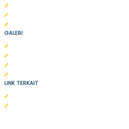
SD Islam Diponegoro
SMP Islam Diponegoro
SMA Islam Diponegoro
GALERI
PAUD
SD
SMA
SMP
LINK TERKAIT
Alumni
Kontak