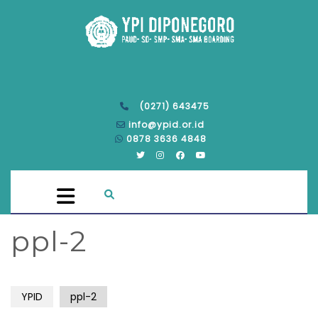
(0271) 643475
info@ypid.or.id
0878 3636 4848
ppl-2
YPID
ppl-2