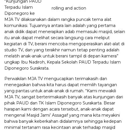
“Kunjungan PAUD
Terpadu Islam
rolling and action
Diponegoro ke
MJA TV dilaksanakan dalam rangka puncak tema alat
komunikasi. Tujuannya antara lain adalah yang pertama
anak didik dapat menerapkan adab memasuki masjid, selain
itu anak dapat melihat secara langsung cara meliput
kegiatan di TV, berani mencoba mengoperasikan alat-alat di
studio TV, dan yang terakhir namun tetap penting adalah
melatih anak-anak untuk berani tampil di depan kamera”
ungkap Ibu Nadiroh, Kepala Sekolah PAUD Terpadu Islam
Diponegoro Surakrata.
Perwakilan MJA TV mengucapkan terimakasih dan
menegaskan bahwa kita harus dapat memilih tayangan
yang pantas untuk anak-anak di rumah. “Kami mewakili
MJA TV, sangat berterimakasih banyak atas kunjungan dari
pihak PAUD dan TK Islam Diponegoro Surakarta. Besar
harapan kami dengan acara tersebut, anak-anak dapat
mengenal Masjid Jami’ Assagaf yang mana kita meyakini
bahwa banyak keberkahan didalamnya sehingga kedepan
minimal tertanam rasa kecintaan anak terhadap masjid