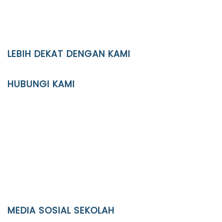
LEBIH DEKAT DENGAN KAMI
YAYASAN PENDIDIKAN ISLAM DIPONEGORO SURAKARTA
HUBUNGI KAMI
Location
JL. Kaliwidas II no. 2, Pasarkliwon, Surakarta, 57118
Phone
(0271)643475 / WA 0878 3636 4848
Email
info@ypid.or.id
MEDIA SOSIAL SEKOLAH