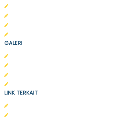
PAUD Terpadu Islam Diponegoro
SD Islam Diponegoro
SMP Islam Diponegoro
SMA Islam Diponegoro
GALERI
PAUD
SD
SMA
SMP
LINK TERKAIT
Alumni
Kontak