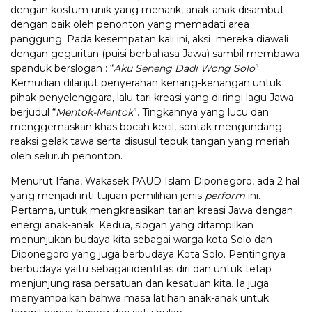
dengan kostum unik yang menarik, anak-anak disambut
dengan baik oleh penonton yang memadati area
panggung. Pada kesempatan kali ini, aksi mereka diawali
dengan geguritan (puisi berbahasa Jawa) sambil membawa
spanduk berslogan : “
Aku Seneng Dadi Wong Solo
”.
Kemudian dilanjut penyerahan kenang-kenangan untuk
pihak penyelenggara, lalu tari kreasi yang diiringi lagu Jawa
berjudul “
Mentok-Mentok
”. Tingkahnya yang lucu dan
menggemaskan khas bocah kecil, sontak mengundang
reaksi gelak tawa serta disusul tepuk tangan yang meriah
oleh seluruh penonton.
Menurut Ifana, Wakasek PAUD Islam Diponegoro, ada 2 hal
yang menjadi inti tujuan pemilihan jenis
perform
ini.
Pertama, untuk mengkreasikan tarian kreasi Jawa dengan
energi anak-anak. Kedua, slogan yang ditampilkan
menunjukan budaya kita sebagai warga kota Solo dan
Diponegoro yang juga berbudaya Kota Solo. Pentingnya
berbudaya yaitu sebagai identitas diri dan untuk tetap
menjunjung rasa persatuan dan kesatuan kita. Ia juga
menyampaikan bahwa masa latihan anak-anak untuk