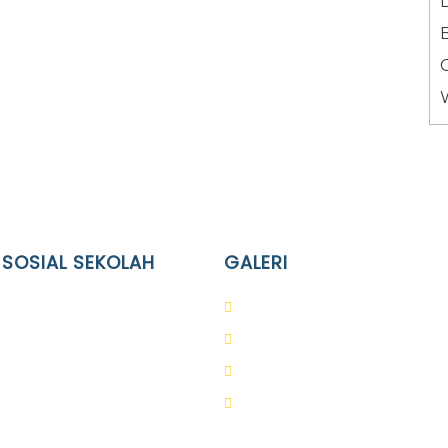
L
 SOSIAL SEKOLAH
GALERI
Terpadu Islam Diponegoro
PAUD
lam Diponegoro
SD
slam Diponegoro
SMA
slam Diponegoro
SMP