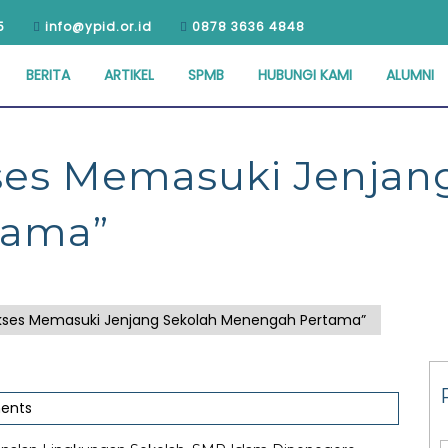
5
info@ypid.or.id
0878 3636 4848
BERITA
ARTIKEL
SPMB
HUBUNGI KAMI
ALUMNI
ses Memasuki Jenjan
tama”
kses Memasuki Jenjang Sekolah Menengah Pertama”
ents