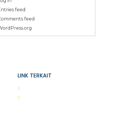
og in
Entries feed
Comments feed
WordPress.org
LINK TERKAIT
Alumni
Kontak