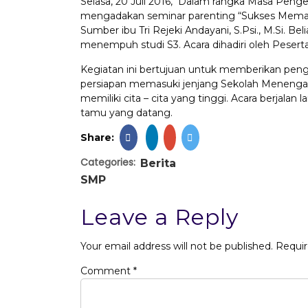
Selasa, 20 Juli 2016, Dalam rangka Masa Pen
mengadakan seminar parenting “Sukses Mema
Sumber ibu Tri Rejeki Andayani, S.Psi., M.Si. B
menempuh studi S3. Acara dihadiri oleh Peserta
Kegiatan ini bertujuan untuk memberikan peng
persiapan memasuki jenjang Sekolah Menenga
memiliki cita – cita yang tinggi. Acara berjalan 
tamu yang datang.
Share:
Categories:
Berita
SMP
Leave a Reply
Your email address will not be published.
Requir
Comment
*