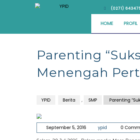
(0271) 64347
HOME
PROFIL
Parenting “Suk
Menengah Per
YPID
Berita
,
SMP
Parenting “Su
September 5, 2016
ypid
0 Comm