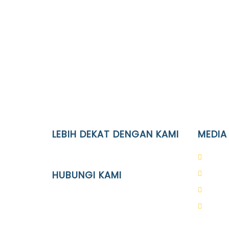
LEBIH DEKAT DENGAN KAMI
MEDIA
YAYASAN PENDIDIKAN ISLAM DIPONEGORO
PAUD 
SURAKARTA
HUBUNGI KAMI
SD Is
SMP I
Location
SMA I
JL. Kaliwidas II no. 2, Pasarkliwon,
Surakarta, 57118