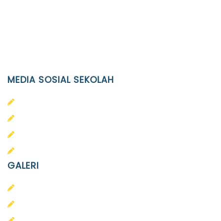
Phone
(0271)643475 / WA 0878 3636 4848
Email
info@ypid.or.id
MEDIA SOSIAL SEKOLAH
PAUD Terpadu Islam Diponegoro
SD Islam Diponegoro
SMP Islam Diponegoro
SMA Islam Diponegoro
GALERI
PAUD
SD
SMA