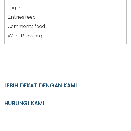
Log in
Entries feed
Comments feed
WordPress.org
LEBIH DEKAT DENGAN KAMI
YAYASAN PENDIDIKAN ISLAM DIPONEGORO SURAKARTA
HUBUNGI KAMI
Location
JL. Kaliwidas II no. 2, Pasarkliwon, Surakarta, 57118