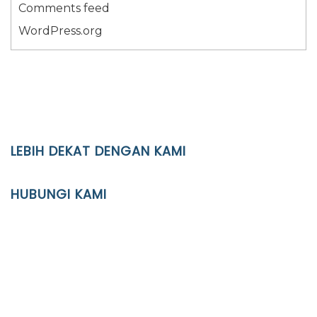
Comments feed
WordPress.org
LEBIH DEKAT DENGAN KAMI
YAYASAN PENDIDIKAN ISLAM DIPONEGORO SURAKARTA
HUBUNGI KAMI
Location
JL. Kaliwidas II no. 2, Pasarkliwon, Surakarta, 57118
Phone
(0271)643475 / WA 0878 3636 4848