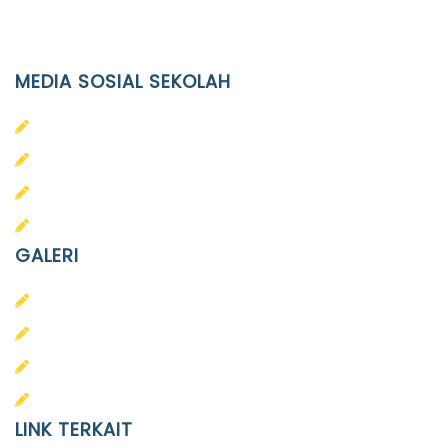
Email
info@ypid.or.id
MEDIA SOSIAL SEKOLAH
PAUD Terpadu Islam Diponegoro
SD Islam Diponegoro
SMP Islam Diponegoro
SMA Islam Diponegoro
GALERI
PAUD
SD
SMA
SMP
LINK TERKAIT