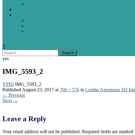
SMA
HUBUNGI KAMI
ALUMNI
PROFIL
POJOK KENANGAN
FORMULIR PENDATAAN ALUMNI
yes
IMG_5593_2
YPID
IMG_5593_2
Published
August 23, 2017
at
768 × 576
in
Lomba Agustusan SD Isl
←
Previous
Next
→
Leave a Reply
Your email address will not be published.
Required fields are marked