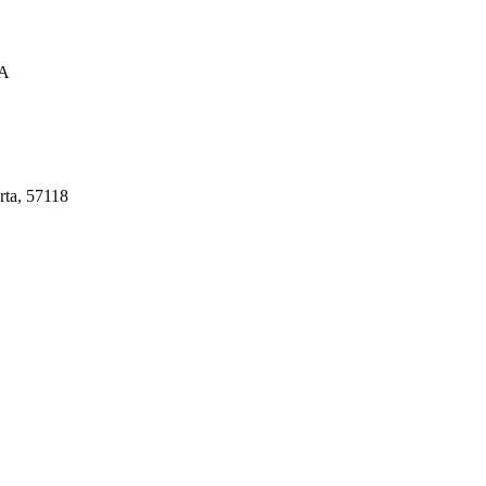
A
rta, 57118