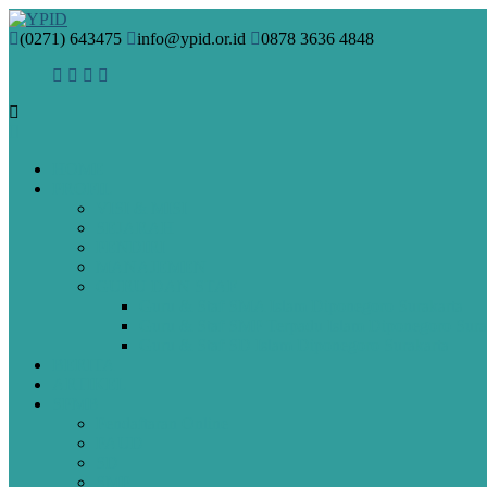
(0271) 643475
info@ypid.or.id
0878 3636 4848
HOME
PROFIL
VISI & MISI
SEJARAH
PENDIRI
MANAJEMEN
GURU DAN STAF
Guru & Staf SMA Islam Diponegoro Surakarta
Guru & Staf SMP Terpadu Islam Diponegoro Sura
Guru & Staf SD Islam Diponegoro Surakarta
BERITA
ARTIKEL
SPMB
Pendaftaran Online
PAUD
SD
SMP