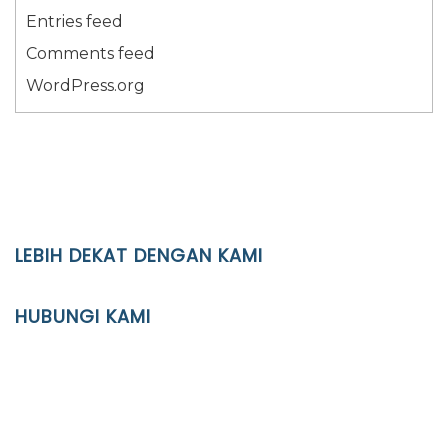
Entries feed
Comments feed
WordPress.org
LEBIH DEKAT DENGAN KAMI
YAYASAN PENDIDIKAN ISLAM DIPONEGORO SURAKARTA
HUBUNGI KAMI
Location
JL. Kaliwidas II no. 2, Pasarkliwon, Surakarta, 57118
Phone