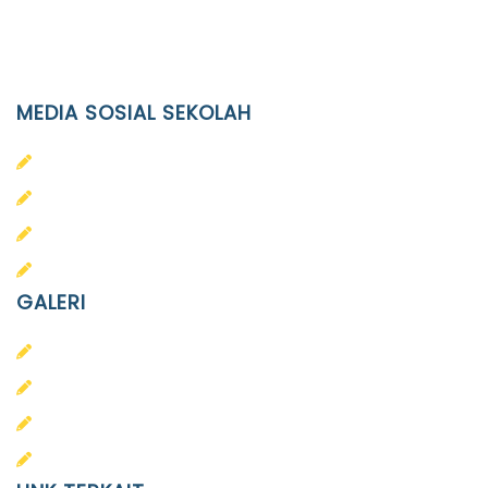
Email
info@ypid.or.id
MEDIA SOSIAL SEKOLAH
PAUD Terpadu Islam Diponegoro
SD Islam Diponegoro
SMP Islam Diponegoro
SMA Islam Diponegoro
GALERI
PAUD
SD
SMA
SMP