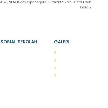
026, SMA Islam Diponegoro Surakarta Raih Juara 1 dan
Juara 2
 SOSIAL SEKOLAH
GALERI
Terpadu Islam Diponegoro
PAUD
lam Diponegoro
SD
slam Diponegoro
SMA
slam Diponegoro
SMP