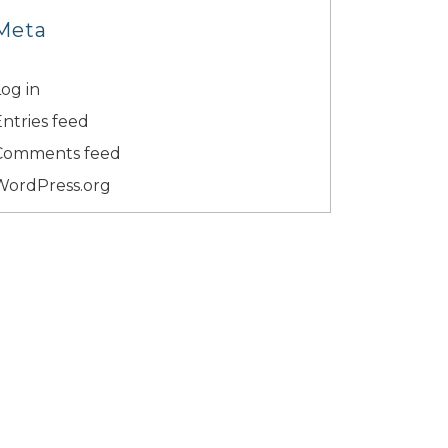
Meta
og in
Entries feed
Comments feed
WordPress.org