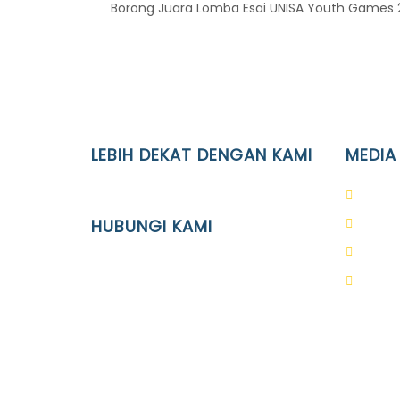
Borong Juara Lomba Esai UNISA Youth Games 2
LEBIH DEKAT DENGAN KAMI
MEDIA
YAYASAN PENDIDIKAN ISLAM DIPONEGORO
PAUD 
SURAKARTA
HUBUNGI KAMI
SD Is
SMP I
Location
SMA I
JL. Kaliwidas II no. 2, Pasarkliwon,
Surakarta, 57118
Phone
(0271)643475 / WA 0878 3636 4848