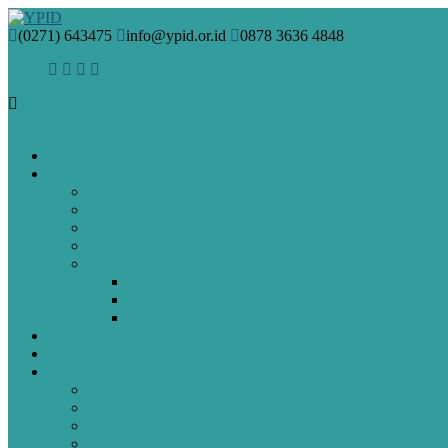
(0271) 643475
info@ypid.or.id
0878 3636 4848
HOME
PROFIL
VISI & MISI
SEJARAH
PENDIRI
MANAJEMEN
GURU DAN STAF
Guru & Staf SMA Islam Diponegoro Surakarta
Guru & Staf SMP Terpadu Islam Diponegoro Sura
Guru & Staf SD Islam Diponegoro Surakarta
BERITA
ARTIKEL
SPMB
Pendaftaran Online
PAUD
SD
SMP