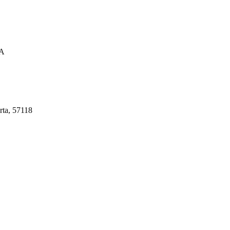
A
rta, 57118