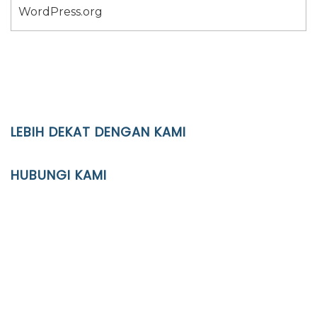
WordPress.org
LEBIH DEKAT DENGAN KAMI
YAYASAN PENDIDIKAN ISLAM DIPONEGORO SURAKARTA
HUBUNGI KAMI
Location
JL. Kaliwidas II no. 2, Pasarkliwon, Surakarta, 57118
Phone
(0271)643475 / WA 0878 3636 4848
Email