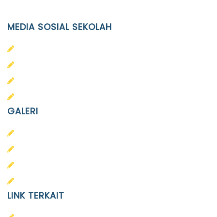
info@ypid.or.id
MEDIA SOSIAL SEKOLAH
PAUD Terpadu Islam Diponegoro
SD Islam Diponegoro
SMP Islam Diponegoro
SMA Islam Diponegoro
GALERI
PAUD
SD
SMA
SMP
LINK TERKAIT