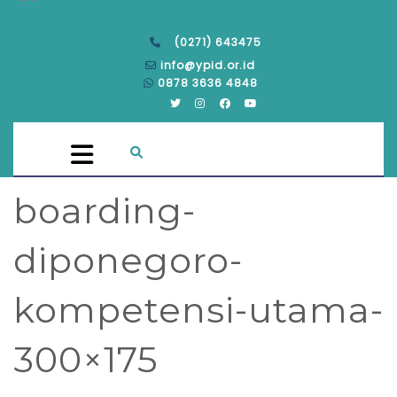
(0271) 643475
info@ypid.or.id
0878 3636 4848
boarding-
diponegoro-
kompetensi-utama-
300×175