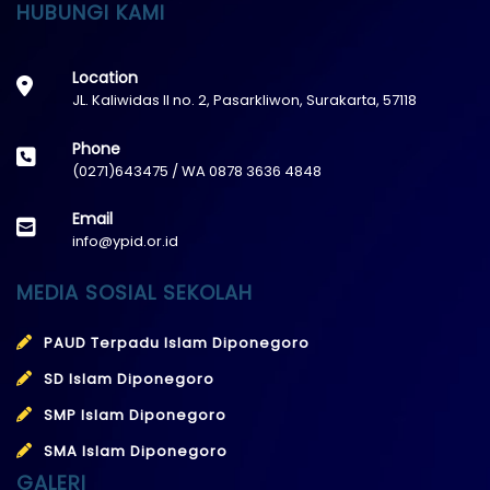
HUBUNGI KAMI
Location
JL. Kaliwidas II no. 2, Pasarkliwon, Surakarta, 57118
Phone
(0271)643475 / WA 0878 3636 4848
Email
info@ypid.or.id
MEDIA SOSIAL SEKOLAH
PAUD Terpadu Islam Diponegoro
SD Islam Diponegoro
SMP Islam Diponegoro
SMA Islam Diponegoro
GALERI