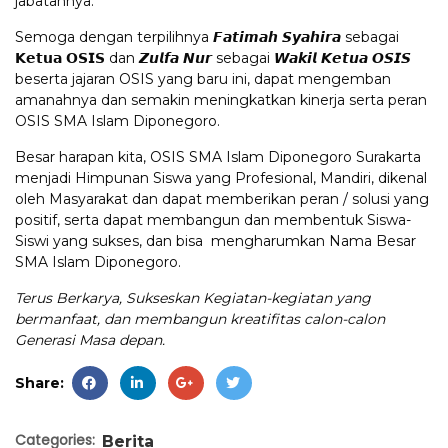
jabatannya.
Semoga dengan terpilihnya 𝙁𝙖𝙩𝙞𝙢𝙖𝙝 𝙎𝙮𝙖𝙝𝙞𝙧𝙖 sebagai
𝗞𝗲𝘁𝘂𝗮 𝗢𝗦𝗜𝗦 dan 𝙕𝙪𝙡𝙛𝙖 𝙉𝙪𝙧 sebagai 𝙒𝙖𝙠𝙞𝙡 𝙆𝙚𝙩𝙪𝙖 𝙊𝙎𝙄𝙎
beserta jajaran OSIS yang baru ini, dapat mengemban
amanahnya dan semakin meningkatkan kinerja serta peran
OSIS SMA Islam Diponegoro.
Besar harapan kita, OSIS SMA Islam Diponegoro Surakarta
menjadi Himpunan Siswa yang Profesional, Mandiri, dikenal
oleh Masyarakat dan dapat memberikan peran / solusi yang
positif, serta dapat membangun dan membentuk Siswa-
Siswi yang sukses, dan bisa mengharumkan Nama Besar
SMA Islam Diponegoro.
Terus Berkarya, Sukseskan Kegiatan-kegiatan yang
bermanfaat, dan membangun kreatifitas calon-calon
Generasi Masa depan.
Share:
Categories:
Berita