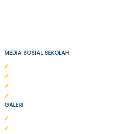
JL. Kaliwidas II no. 2, Pasarkliwon, Surakarta, 57118
Phone
(0271)643475 / WA 0878 3636 4848
Email
info@ypid.or.id
MEDIA SOSIAL SEKOLAH
PAUD Terpadu Islam Diponegoro
SD Islam Diponegoro
SMP Islam Diponegoro
SMA Islam Diponegoro
GALERI
PAUD
SD