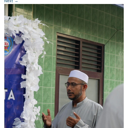
Next
→