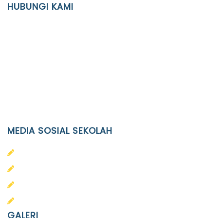
HUBUNGI KAMI
Location
JL. Kaliwidas II no. 2, Pasarkliwon, Surakarta, 57118
Phone
(0271)643475 / WA 0878 3636 4848
Email
info@ypid.or.id
MEDIA SOSIAL SEKOLAH
PAUD Terpadu Islam Diponegoro
SD Islam Diponegoro
SMP Islam Diponegoro
SMA Islam Diponegoro
GALERI