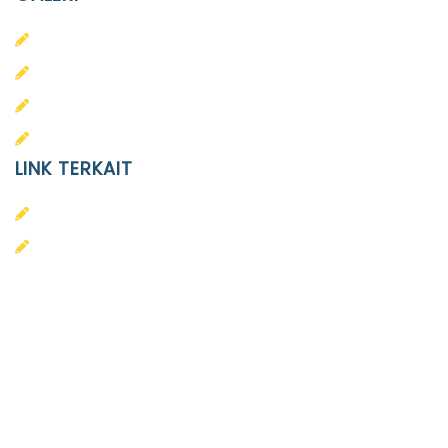
PAUD
SD
SMA
SMP
LINK TERKAIT
Alumni
Kontak
Yayasan Pendidikan Islam Diponegoro
Surakarta
Design & Developed by
Themeseye