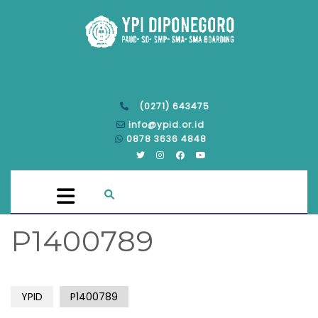
(0271) 643475
info@ypid.or.id
0878 3636 4848
P1400789
YPID
P1400789