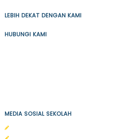
LEBIH DEKAT DENGAN KAMI
YAYASAN PENDIDIKAN ISLAM DIPONEGORO SURAKARTA
HUBUNGI KAMI
Location
JL. Kaliwidas II no. 2, Pasarkliwon, Surakarta, 57118
Phone
(0271)643475 / WA 0878 3636 4848
Email
info@ypid.or.id
MEDIA SOSIAL SEKOLAH
PAUD Terpadu Islam Diponegoro
SD Islam Diponegoro