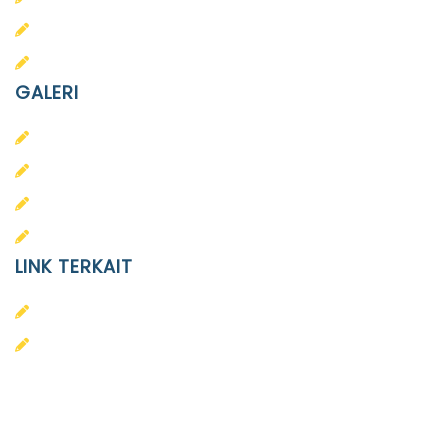
SMP Islam Diponegoro
SMA Islam Diponegoro
GALERI
PAUD
SD
SMA
SMP
LINK TERKAIT
Alumni
Kontak