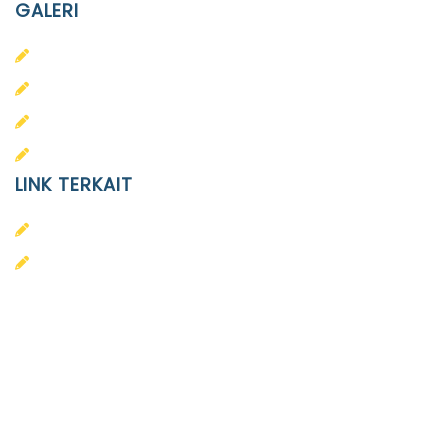
GALERI
PAUD
SD
SMA
SMP
LINK TERKAIT
Alumni
Kontak
Yayasan Pendidikan Islam Diponegoro
Surakarta
Design & Developed by
Themeseye