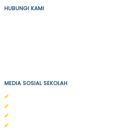
YAYASAN PENDIDIKAN ISLAM DIPONEGORO SURAKARTA
HUBUNGI KAMI
Location
JL. Kaliwidas II no. 2, Pasarkliwon, Surakarta, 57118
Phone
(0271)643475 / WA 0878 3636 4848
Email
info@ypid.or.id
MEDIA SOSIAL SEKOLAH
PAUD Terpadu Islam Diponegoro
SD Islam Diponegoro
SMP Islam Diponegoro
SMA Islam Diponegoro