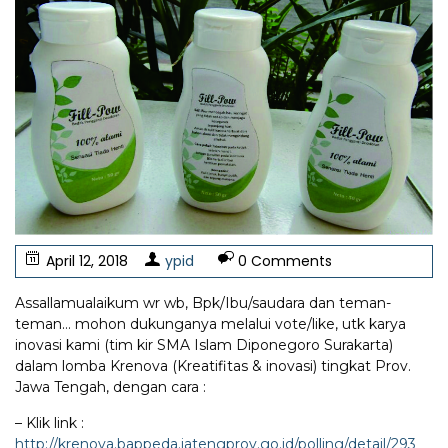
April 12, 2018
ypid
0 Comments
Assallamualaikum wr wb, Bpk/Ibu/saudara dan teman-
teman… mohon dukunganya melalui vote/like, utk karya
inovasi kami (tim kir SMA Islam Diponegoro Surakarta)
dalam lomba Krenova (Kreatifitas & inovasi) tingkat Prov.
Jawa Tengah, dengan cara :
– Klik link :
http://krenova.bappeda.jatengprov.go.id/polling/detail/293