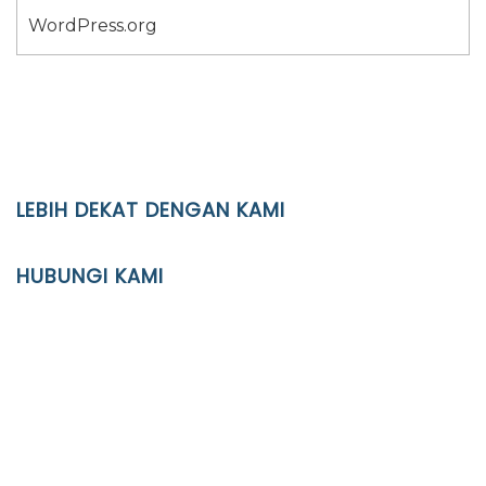
WordPress.org
LEBIH DEKAT DENGAN KAMI
YAYASAN PENDIDIKAN ISLAM DIPONEGORO SURAKARTA
HUBUNGI KAMI
Location
JL. Kaliwidas II no. 2, Pasarkliwon, Surakarta, 57118
Phone
(0271)643475 / WA 0878 3636 4848
Email