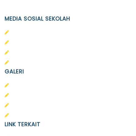
info@ypid.or.id
MEDIA SOSIAL SEKOLAH
PAUD Terpadu Islam Diponegoro
SD Islam Diponegoro
SMP Islam Diponegoro
SMA Islam Diponegoro
GALERI
PAUD
SD
SMA
SMP
LINK TERKAIT