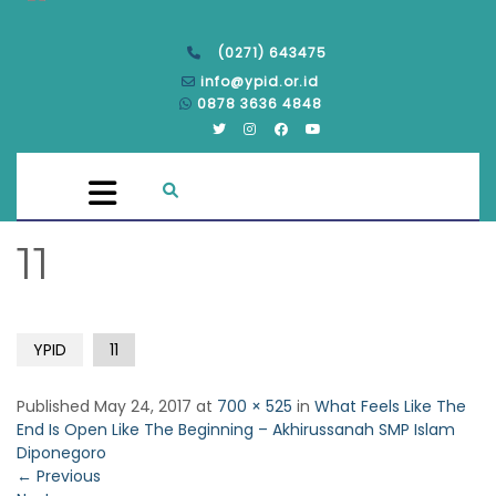
(0271) 643475
info@ypid.or.id
0878 3636 4848
11
YPID
11
Published
May 24, 2017
at
700 × 525
in
What Feels Like The
End Is Open Like The Beginning – Akhirussanah SMP Islam
Diponegoro
←
Previous