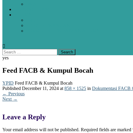
SMA
HUBUNGI KAMI
ALUMNI
PROFIL
POJOK KENANGAN
FORMULIR PENDATAAN ALUMNI
yes
Feed FACB & Kumpul Bocah
YPID
Feed FACB & Kumpul Bocah
Published
December 11, 2024
at
858 × 1525
in
Dokumentasi FACB
←
Previous
Next
→
Leave a Reply
Your email address will not be published.
Required fields are marked