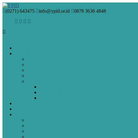
(0271) 643475
info@ypid.or.id
0878 3636 4848
HOME
PROFIL
VISI & MISI
SEJARAH
PENDIRI
MANAJEMEN
GURU DAN STAF
Guru & Staf SMA Islam Diponegoro Surakarta
Guru & Staf SMP Terpadu Islam Diponegoro Sura
Guru & Staf SD Islam Diponegoro Surakarta
BERITA
ARTIKEL
SPMB
Pendaftaran Online
PAUD
SD
SMP