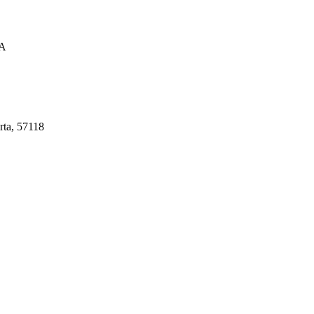
A
rta, 57118