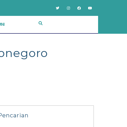
NI
ponegoro
Pencarian