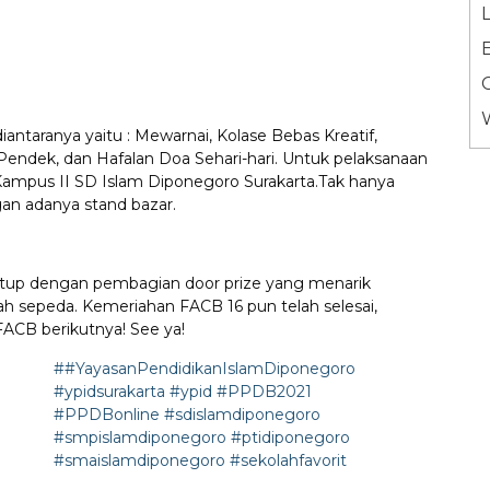
L
iantaranya yaitu : Mewarnai, Kolase Bebas Kreatif,
endek, dan Hafalan Doa Sehari-hari. Untuk pelaksanaan
 Kampus II SD Islam Diponegoro Surakarta.Tak hanya
an adanya stand bazar.
tutup dengan pembagian door prize yang menarik
uah sepeda. Kemeriahan FACB 16 pun telah selesai,
FACB berikutnya! See ya!
##YayasanPendidikanIslamDiponegoro
#ypidsurakarta #ypid #PPDB2021
#PPDBonline #sdislamdiponegoro
#smpislamdiponegoro #ptidiponegoro
#smaislamdiponegoro #sekolahfavorit