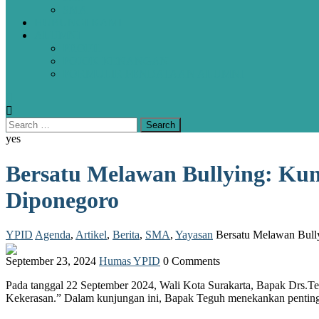
SMA
HUBUNGI KAMI
ALUMNI
PROFIL
POJOK KENANGAN
FORMULIR PENDATAAN ALUMNI
yes
Bersatu Melawan Bullying: Kun
Diponegoro
YPID
Agenda
,
Artikel
,
Berita
,
SMA
,
Yayasan
Bersatu Melawan Bully
September 23, 2024
Humas YPID
0 Comments
Pada tanggal 22 September 2024, Wali Kota Surakarta, Bapak Drs.
Kekerasan.” Dalam kunjungan ini, Bapak Teguh menekankan pentingny