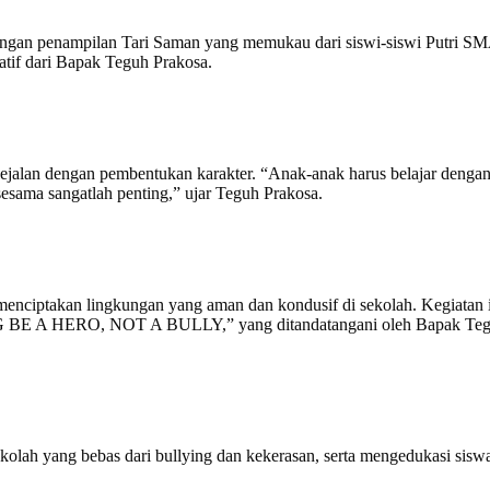
ngan penampilan Tari Saman yang memukau dari siswi-siswi Putri SMA
atif dari Bapak Teguh Prakosa.
jalan dengan pembentukan karakter. “Anak-anak harus belajar dengan g
 sesama sangatlah penting,” ujar Teguh Prakosa.
m menciptakan lingkungan yang aman dan kondusif di sekolah. Kegiatan
 A HERO, NOT A BULLY,” yang ditandatangani oleh Bapak Teguh Pr
h yang bebas dari bullying dan kekerasan, serta mengedukasi siswa u