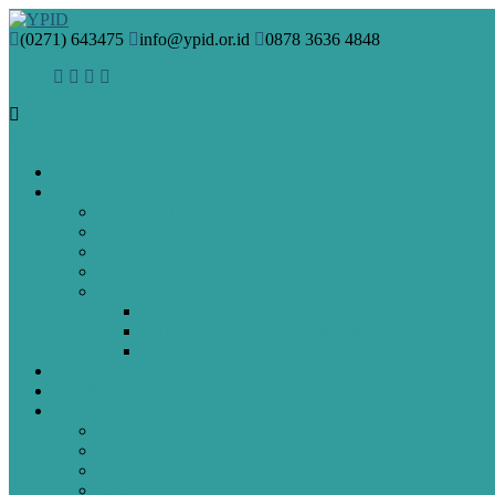
(0271) 643475
info@ypid.or.id
0878 3636 4848
HOME
PROFIL
VISI & MISI
SEJARAH
PENDIRI
MANAJEMEN
GURU DAN STAF
Guru & Staf SMA Islam Diponegoro Surakarta
Guru & Staf SMP Terpadu Islam Diponegoro Sura
Guru & Staf SD Islam Diponegoro Surakarta
BERITA
ARTIKEL
SPMB
Pendaftaran Online
PAUD
SD
SMP