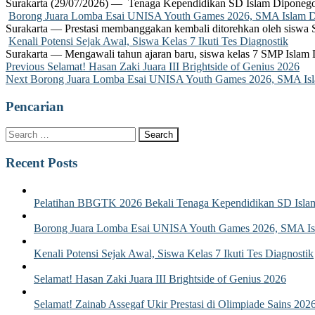
Surakarta (29/07/2026) — Tenaga Kependidikan SD Islam Diponego
Borong Juara Lomba Esai UNISA Youth Games 2026, SMA Islam Dip
Surakarta — Prestasi membanggakan kembali ditorehkan oleh siswa
Kenali Potensi Sejak Awal, Siswa Kelas 7 Ikuti Tes Diagnostik
Surakarta — Mengawali tahun ajaran baru, siswa kelas 7 SMP Islam 
Post
Previous
Previous
Selamat! Hasan Zaki Juara III Brightside of Genius 2026
Next
post:
Next
Borong Juara Lomba Esai UNISA Youth Games 2026, SMA Islam
navigation
post:
Pencarian
Recent Posts
Pelatihan BBGTK 2026 Bekali Tenaga Kependidikan SD Islam
Borong Juara Lomba Esai UNISA Youth Games 2026, SMA Isla
Kenali Potensi Sejak Awal, Siswa Kelas 7 Ikuti Tes Diagnostik
Selamat! Hasan Zaki Juara III Brightside of Genius 2026
Selamat! Zainab Assegaf Ukir Prestasi di Olimpiade Sains 202