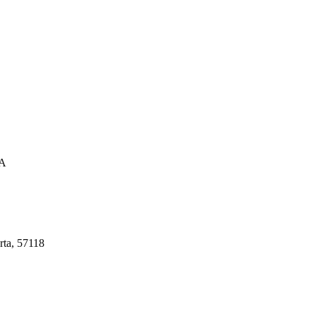
A
rta, 57118