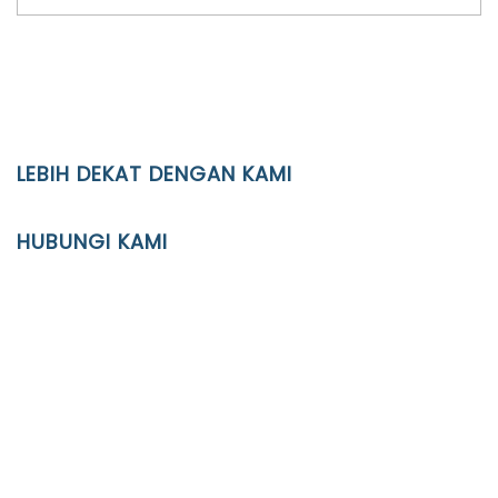
LEBIH DEKAT DENGAN KAMI
YAYASAN PENDIDIKAN ISLAM DIPONEGORO SURAKARTA
HUBUNGI KAMI
Location
JL. Kaliwidas II no. 2, Pasarkliwon, Surakarta, 57118
Phone
(0271)643475 / WA 0878 3636 4848
Email
info@ypid.or.id