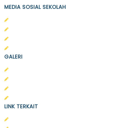
MEDIA SOSIAL SEKOLAH
PAUD Terpadu Islam Diponegoro
SD Islam Diponegoro
SMP Islam Diponegoro
SMA Islam Diponegoro
GALERI
PAUD
SD
SMA
SMP
LINK TERKAIT
Alumni