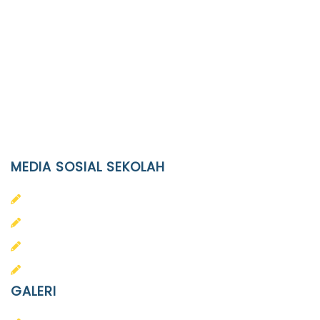
Location
JL. Kaliwidas II no. 2, Pasarkliwon, Surakarta, 57118
Phone
(0271)643475 / WA 0878 3636 4848
Email
info@ypid.or.id
MEDIA SOSIAL SEKOLAH
PAUD Terpadu Islam Diponegoro
SD Islam Diponegoro
SMP Islam Diponegoro
SMA Islam Diponegoro
GALERI