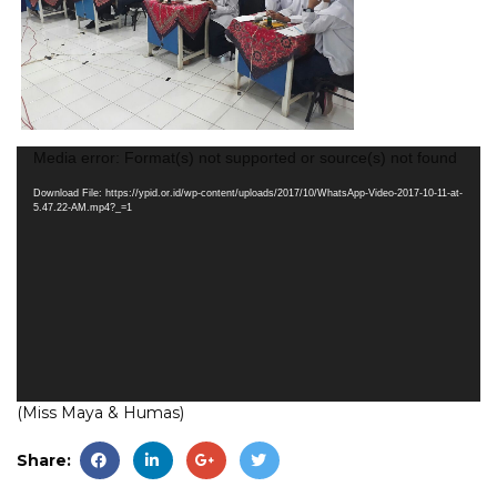
Video
Media error: Format(s) not supported or source(s) not found
Player
Download File: https://ypid.or.id/wp-content/uploads/2017/10/WhatsApp-Video-2017-10-11-at-
5.47.22-AM.mp4?_=1
(Miss Maya & Humas)
Share: