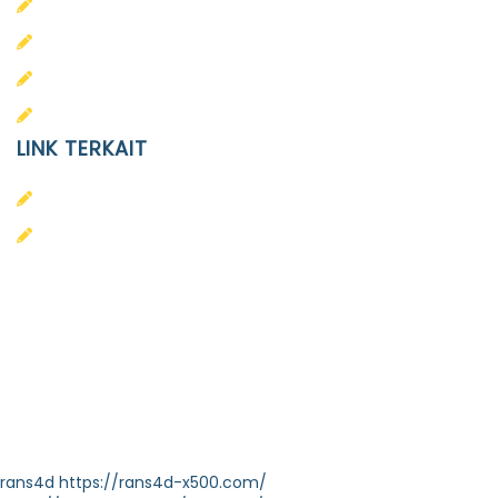
PAUD
SD
SMA
SMP
LINK TERKAIT
Alumni
Kontak
Yayasan Pendidikan Islam Diponegoro
Surakarta
Design & Developed by
Themeseye
rans4d
https://rans4d-x500.com/