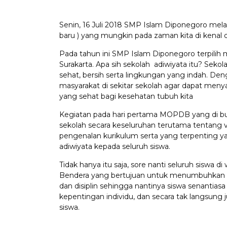
Senin, 16 Juli 2018 SMP Islam Diponegoro mel
baru ) yang mungkin pada zaman kita di kenal 
Pada tahun ini SMP Islam Diponegoro terpilih m
Surakarta. Apa sih sekolah adiwiyata itu? Seko
sehat, bersih serta lingkungan yang indah. De
masyarakat di sekitar sekolah agar dapat meny
yang sehat bagi kesehatan tubuh kita
Kegiatan pada hari pertama MOPDB yang di buk
sekolah secara keseluruhan terutama tentang vi
pengenalan kurikulum serta yang terpenting y
adiwiyata kepada seluruh siswa.
Tidak hanya itu saja, sore nanti seluruh siswa 
Bendera yang bertujuan untuk menumbuhkan si
dan disiplin sehingga nantinya siswa senantia
kepentingan individu, dan secara tak langsun
siswa.