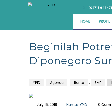
(0271) 64347
HOME
PROFIL
Beginilah Potr
Diponegoro Sura
YPID
Agenda
,
Berita
,
SMP
July 16, 2018
Humas YPID
0 Com