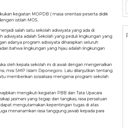
akukan kegiatan MOPDB ( masa orientasi peserta didik
dengen istilah MOS.
enjadi salah satu sekolah adiwiyata yang ada di
lah adiwiyata adalah Sekolah yang peduli lingkungan yang
ngan adanya program adiwiyata diharapkan seluruh
adari bahwa lingkungan yang hijau adalah lingkungan
a oleh kepala sekolah ini di awali dengan mengenalkan
si, misi SMP Islam Diponegoro. Lalu dilanjutkan tentang
aitu memberikan sosialisasi mengenai program sekolah
di wajibkan mengikuti kegiatan PBB dan Tata Upacara
kap jasmani yang tegap dan tangkas, rasa persatuan
sa dapat mengutamakan kepentingan tugas di atas
g juga menanamkan rasa tanggung jawab kepada para