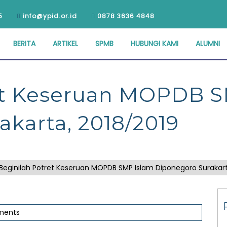
5
info@ypid.or.id
0878 3636 4848
BERITA
ARTIKEL
SPMB
HUBUNGI KAMI
ALUMNI
et Keseruan MOPDB S
karta, 2018/2019
Beginilah Potret Keseruan MOPDB SMP Islam Diponegoro Surakart
ments