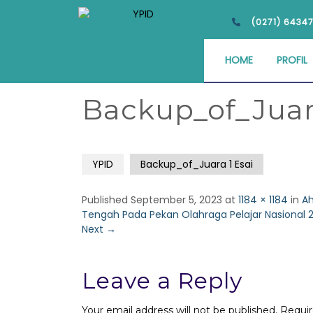
(0271) 6434
HOME
PROFIL
Backup_of_Juara
YPID
Backup_of_Juara 1 Esai
Published
September 5, 2023
at
1184 × 1184
in
Ah
Tengah Pada Pekan Olahraga Pelajar Nasional 
Next
→
Leave a Reply
Your email address will not be published.
Requir