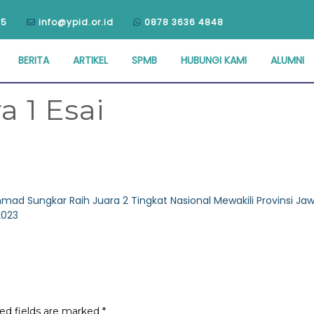
75
info@ypid.or.id
0878 3636 4848
BERITA
ARTIKEL
SPMB
HUBUNGI KAMI
ALUMNI
 1 Esai
mad Sungkar Raih Juara 2 Tingkat Nasional Mewakili Provinsi Ja
2023
ed fields are marked
*