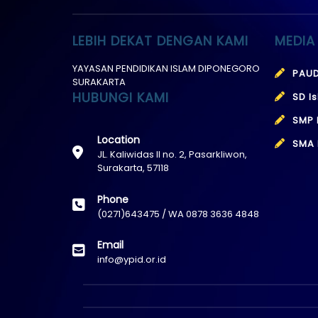
LEBIH DEKAT DENGAN KAMI
MEDIA
YAYASAN PENDIDIKAN ISLAM DIPONEGORO
PAUD
SURAKARTA
HUBUNGI KAMI
SD I
SMP 
Location
SMA 
JL. Kaliwidas II no. 2, Pasarkliwon,
Surakarta, 57118
Phone
(0271)643475 / WA 0878 3636 4848
Email
info@ypid.or.id