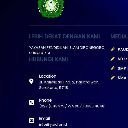
LEBIH DEKAT DENGAN KAMI
MEDIA
YAYASAN PENDIDIKAN ISLAM DIPONEGORO
PAUD
SURAKARTA
HUBUNGI KAMI
SD I
SMP 
Location
SMA 
JL. Kaliwidas II no. 2, Pasarkliwon,
Surakarta, 57118
Phone
(0271)643475 / WA 0878 3636 4848
Email
info@ypid.or.id