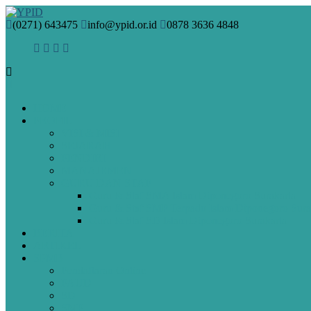
(0271) 643475
info@ypid.or.id
0878 3636 4848
HOME
PROFIL
VISI & MISI
SEJARAH
PENDIRI
MANAJEMEN
GURU DAN STAF
Guru & Staf SMA Islam Diponegoro Surakarta
Guru & Staf SMP Terpadu Islam Diponegoro Sura
Guru & Staf SD Islam Diponegoro Surakarta
BERITA
ARTIKEL
SPMB
Pendaftaran Online
PAUD
SD
SMP