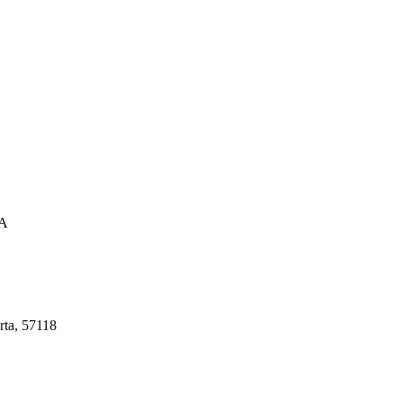
A
rta, 57118