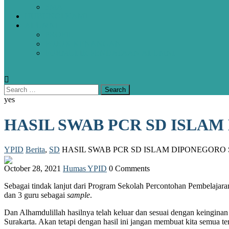
SMA
HUBUNGI KAMI
ALUMNI
PROFIL
POJOK KENANGAN
FORMULIR PENDATAAN ALUMNI
yes
HASIL SWAB PCR SD ISLA
YPID
Berita
,
SD
HASIL SWAB PCR SD ISLAM DIPONEGORO
October 28, 2021
Humas YPID
0 Comments
Sebagai tindak lanjut dari Program Sekolah Percontohan Pembelaja
dan 3 guru sebagai
sample
.
Dan Alhamdulillah hasilnya telah keluar dan sesuai dengan keingina
Surakarta. Akan tetapi dengan hasil ini jangan membuat kita semua t