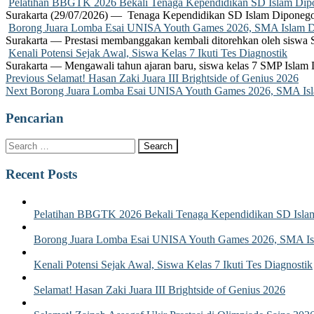
Pelatihan BBGTK 2026 Bekali Tenaga Kependidikan SD Islam Dipo
Surakarta (29/07/2026) — Tenaga Kependidikan SD Islam Diponego
Borong Juara Lomba Esai UNISA Youth Games 2026, SMA Islam Dip
Surakarta — Prestasi membanggakan kembali ditorehkan oleh siswa
Kenali Potensi Sejak Awal, Siswa Kelas 7 Ikuti Tes Diagnostik
Surakarta — Mengawali tahun ajaran baru, siswa kelas 7 SMP Islam 
Post
Previous
Previous
Selamat! Hasan Zaki Juara III Brightside of Genius 2026
Next
post:
Next
Borong Juara Lomba Esai UNISA Youth Games 2026, SMA Islam
navigation
post:
Pencarian
Recent Posts
Pelatihan BBGTK 2026 Bekali Tenaga Kependidikan SD Islam
Borong Juara Lomba Esai UNISA Youth Games 2026, SMA Isla
Kenali Potensi Sejak Awal, Siswa Kelas 7 Ikuti Tes Diagnostik
Selamat! Hasan Zaki Juara III Brightside of Genius 2026