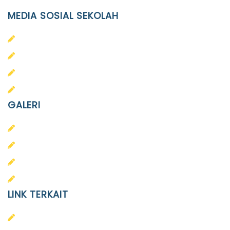
MEDIA SOSIAL SEKOLAH
PAUD Terpadu Islam Diponegoro
SD Islam Diponegoro
SMP Islam Diponegoro
SMA Islam Diponegoro
GALERI
PAUD
SD
SMA
SMP
LINK TERKAIT
Alumni