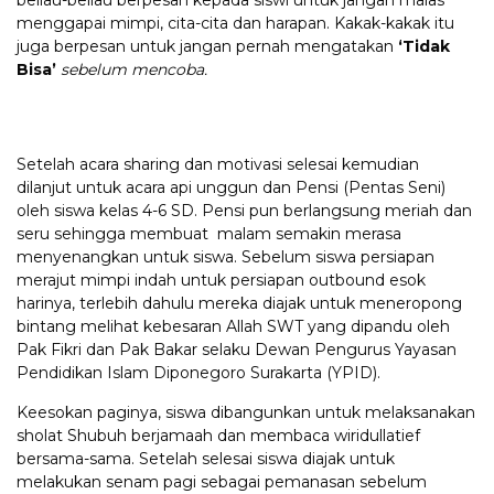
beliau-beliau berpesan kepada siswi untuk jangan malas
menggapai mimpi, cita-cita dan harapan. Kakak-kakak itu
juga berpesan untuk jangan pernah mengatakan
‘Tidak
Bisa’
sebelum mencoba.
Setelah acara sharing dan motivasi selesai kemudian
dilanjut untuk acara api unggun dan Pensi (Pentas Seni)
oleh siswa kelas 4-6 SD. Pensi pun berlangsung meriah dan
seru sehingga membuat malam semakin merasa
menyenangkan untuk siswa. Sebelum siswa persiapan
merajut mimpi indah untuk persiapan outbound esok
harinya, terlebih dahulu mereka diajak untuk meneropong
bintang melihat kebesaran Allah SWT yang dipandu oleh
Pak Fikri dan Pak Bakar selaku Dewan Pengurus Yayasan
Pendidikan Islam Diponegoro Surakarta (YPID).
Keesokan paginya, siswa dibangunkan untuk melaksanakan
sholat Shubuh berjamaah dan membaca wiridullatief
bersama-sama. Setelah selesai siswa diajak untuk
melakukan senam pagi sebagai pemanasan sebelum