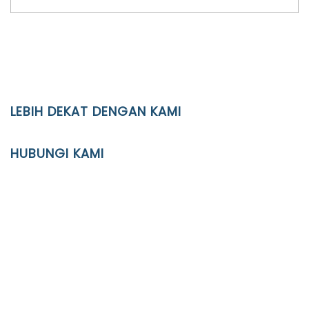
LEBIH DEKAT DENGAN KAMI
YAYASAN PENDIDIKAN ISLAM DIPONEGORO SURAKARTA
HUBUNGI KAMI
Location
JL. Kaliwidas II no. 2, Pasarkliwon, Surakarta, 57118
Phone
(0271)643475 / WA 0878 3636 4848
Email
info@ypid.or.id