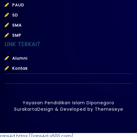
PAUD
SD
SMA
SMP
LINK TERKAIT
Alumni
Kontak
Yayasan Pendidikan Islam Diponegoro
Surakarta
Design & Developed by
Themeseye
rans4d
https://rans4d-x500.com/