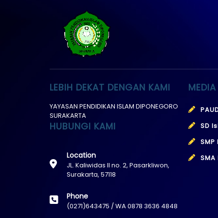
LEBIH DEKAT DENGAN KAMI
MEDIA
YAYASAN PENDIDIKAN ISLAM DIPONEGORO
PAUD
SURAKARTA
HUBUNGI KAMI
SD I
SMP 
Location
SMA 
JL. Kaliwidas II no. 2, Pasarkliwon,
Surakarta, 57118
Phone
(0271)643475 / WA 0878 3636 4848