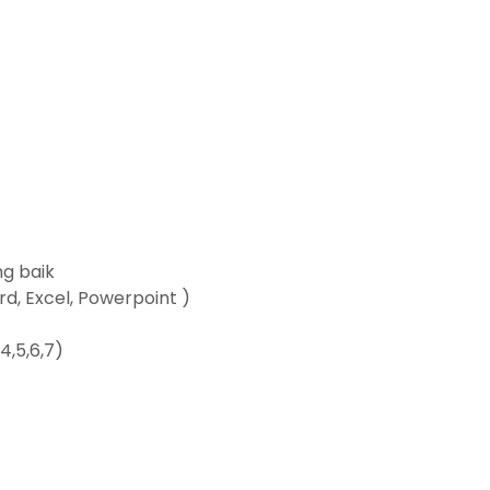
g baik
, Excel, Powerpoint )
4,5,6,7)